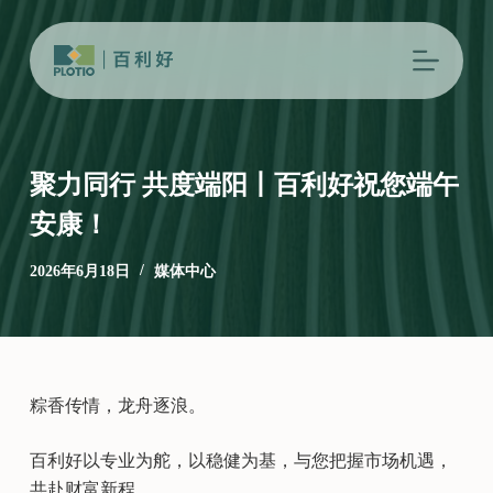
跳
过
内
容
聚力同行 共度端阳丨百利好祝您端午
安康！
2026年6月18日
媒体中心
粽香传情，龙舟逐浪。
百利好以专业为舵，以稳健为基，与您把握市场机遇，
共赴财富新程。