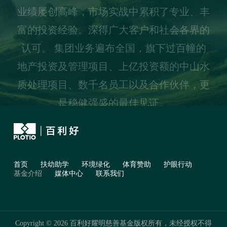
业绩屡创高峰，市场实战中累积了专业、丰
富的投资经验。深得广大客户和社会各界的
认可。 集团业务遍布全国，旗下过百幢的
地产投资及管理项目、上亿投资额的中山水
质处理项目、数千名员工以及合作伙伴，更
是稳健强盛的最佳见证。
首页
扶幼助学
环境绿化
体育赞助
护眼行动
基金介绍
媒体中心
联系我们
Copyright © 2026 百利好耀明慈善基金版权所有，未经授权不得